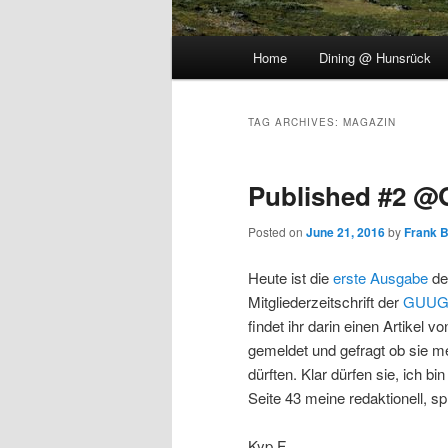
Main
Home
Dining @ Hunsrück
menu
TAG ARCHIVES:
MAGAZIN
Published #2 
Posted on
June 21, 2016
by
Frank 
Heute ist die
erste Ausgabe
de
Mitgliederzeitschrift der
GUU
findet ihr darin einen Artikel v
gemeldet und gefragt ob sie 
dürften. Klar dürfen sie, ich bi
Seite 43 meine redaktionell, s
Kyp.F.