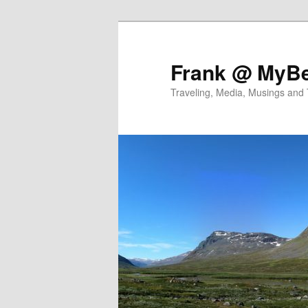
Skip
Skip
to
to
primary
secondary
Frank @ MyBe
content
content
Traveling, Media, Musings and