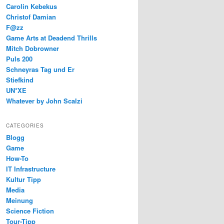
Carolin Kebekus
Christof Damian
F@zz
Game Arts at Deadend Thrills
Mitch Dobrowner
Puls 200
Schneyras Tag und Er
Stiefkind
UN*XE
Whatever by John Scalzi
CATEGORIES
Blogg
Game
How-To
IT Infrastructure
Kultur Tipp
Media
Meinung
Science Fiction
Tour-Tipp