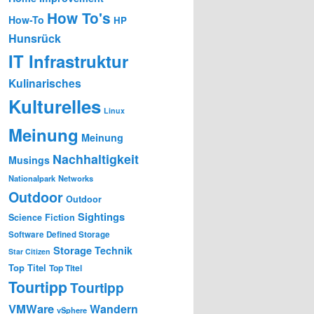
How To's
How-To
HP
Hunsrück
IT Infrastruktur
Kulinarisches
Kulturelles
Linux
Meinung
Meinung
Nachhaltigkeit
Musings
Nationalpark
Networks
Outdoor
Outdoor
Sightings
Science Fiction
Software Defined Storage
Storage
Technik
Star Citizen
Top Titel
Top Titel
Tourtipp
Tourtipp
VMWare
Wandern
vSphere