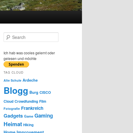
S
e
a
r
Ich hab was cooles gelernt oder
c
gelesen und möchte
h
TAG CLOUD
Ardeche
Alte Schule
Blogg
Burg
CISCO
Cloud
Crowdfunding
Film
Frankreich
Fotografie
Gaming
Gadgets
Game
Heimat
Hiking
Home Improvement