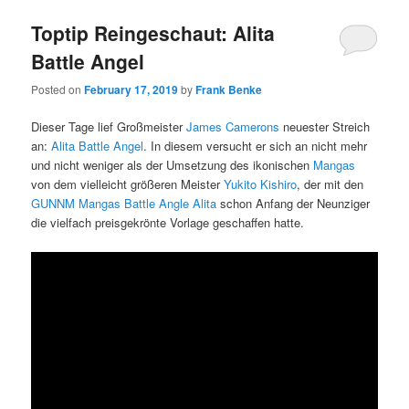
Toptip Reingeschaut: Alita
Battle Angel
Posted on
February 17, 2019
by
Frank Benke
Dieser Tage lief Großmeister
James Camerons
neuester Streich
an:
Alita Battle Angel
. In diesem versucht er sich an nicht mehr
und nicht weniger als der Umsetzung des ikonischen
Mangas
von dem vielleicht größeren Meister
Yukito Kishiro
, der mit den
GUNNM Mangas Battle Angle Alita
schon Anfang der Neunziger
die vielfach preisgekrönte Vorlage geschaffen hatte.