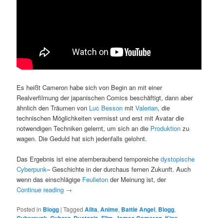
Es heißt Cameron habe sich von Begin an mit einer
Realverfilmung der japanischen Comics beschäftigt, dann aber
ähnlich den Träumen von
Luc Besson
mit
Valerian
, die
technischen Möglichkeiten vermisst und erst mit Avatar die
notwendigen Techniken gelernt, um sich an die
Produktion
zu
wagen. Die Geduld hat sich jedenfalls gelohnt.
Das Ergebnis ist eine atemberaubend temporeiche
dystopische
Cyberpunk
– Geschichte in der durchaus fernen Zukunft. Auch
wenn das einschlägige
Feulieton
der Meinung ist, der
Continue reading
→
Posted in
Blogg
|
Tagged
Alita
,
Anime
,
Battle Angel
,
Blogg
,
Cyberpunk
,
Cyborg
,
Dystopia
,
Film
,
James Cameron
,
Kino
,