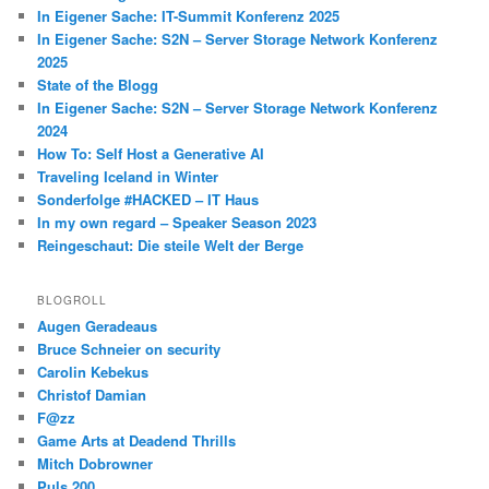
In Eigener Sache: IT-Summit Konferenz 2025
In Eigener Sache: S2N – Server Storage Network Konferenz
2025
State of the Blogg
In Eigener Sache: S2N – Server Storage Network Konferenz
2024
How To: Self Host a Generative AI
Traveling Iceland in Winter
Sonderfolge #HACKED – IT Haus
In my own regard – Speaker Season 2023
Reingeschaut: Die steile Welt der Berge
BLOGROLL
Augen Geradeaus
Bruce Schneier on security
Carolin Kebekus
Christof Damian
F@zz
Game Arts at Deadend Thrills
Mitch Dobrowner
Puls 200