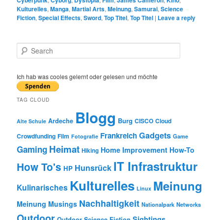
Kulturelles
,
Manga
,
Martial Arts
,
Meinung
,
Samurai
,
Science
Fiction
,
Special Effects
,
Sword
,
Top Titel
,
Top Titel
|
Leave a reply
S
e
a
r
Ich hab was cooles gelernt oder gelesen und möchte
c
h
TAG CLOUD
Blogg
Burg
Ardeche
CISCO
Cloud
Alte Schule
Gadgets
Frankreich
Crowdfunding
Film
Game
Fotografie
Heimat
Gaming
Home Improvement
How-To
Hiking
IT Infrastruktur
How To's
Hunsrück
HP
Kulturelles
Meinung
Kulinarisches
Linux
Nachhaltigkeit
Meinung
Musings
Nationalpark
Networks
Outdoor
Sightings
Outdoor
Science Fiction