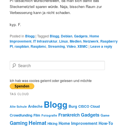
PI tatsächlich wünschenswert, da man sich damit das
Steckernetzteil sparen würde. Naja, bisschen Raum zur
Verbesserung kann ja nicht schaden.
kyp. F.
Posted in
Blogg
|
Tagged
Blogg
,
Debian
,
Gadgets
,
Home
Improvement
,
IT Infrastruktur
,
Linux
,
Medien
,
Netzwerk
,
Raspberry
PI
,
raspbian
,
Raspbmc
,
Streaming
,
Video
,
XBMC
|
Leave a reply
S
e
a
r
Ich hab was cooles gelernt oder gelesen und möchte
c
h
TAG CLOUD
Blogg
Burg
Ardeche
CISCO
Cloud
Alte Schule
Gadgets
Frankreich
Crowdfunding
Film
Game
Fotografie
Heimat
Gaming
Home Improvement
How-To
Hiking