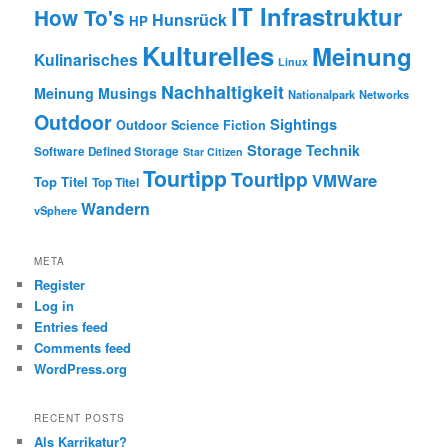
IT Infrastruktur
How To's
Hunsrück
HP
Kulturelles
Meinung
Kulinarisches
Linux
Nachhaltigkeit
Meinung
Musings
Nationalpark
Networks
Outdoor
Sightings
Outdoor
Science Fiction
Storage
Technik
Software Defined Storage
Star Citizen
Tourtipp
Tourtipp
VMWare
Top Titel
Top Titel
Wandern
vSphere
META
Register
Log in
Entries feed
Comments feed
WordPress.org
RECENT POSTS
Als Karrikatur?