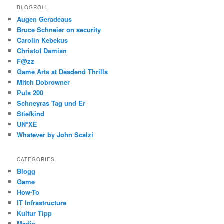
BLOGROLL
Augen Geradeaus
Bruce Schneier on security
Carolin Kebekus
Christof Damian
F@zz
Game Arts at Deadend Thrills
Mitch Dobrowner
Puls 200
Schneyras Tag und Er
Stiefkind
UN*XE
Whatever by John Scalzi
CATEGORIES
Blogg
Game
How-To
IT Infrastructure
Kultur Tipp
Media