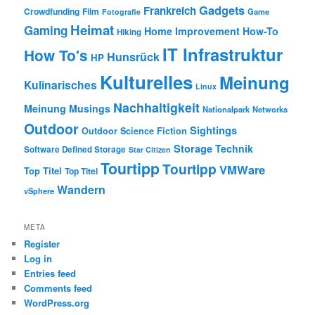
Gadgets
Frankreich
Crowdfunding
Film
Game
Fotografie
Heimat
Gaming
Home Improvement
How-To
Hiking
IT Infrastruktur
How To's
Hunsrück
HP
Kulturelles
Meinung
Kulinarisches
Linux
Nachhaltigkeit
Meinung
Musings
Nationalpark
Networks
Outdoor
Sightings
Outdoor
Science Fiction
Storage
Technik
Software Defined Storage
Star Citizen
Tourtipp
Tourtipp
VMWare
Top Titel
Top Titel
Wandern
vSphere
META
Register
Log in
Entries feed
Comments feed
WordPress.org