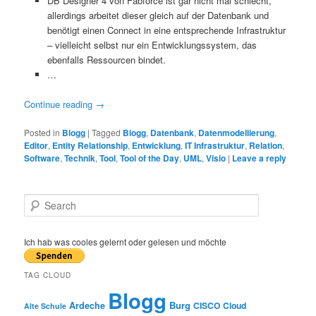
DB Designer 4 von Fabforce ist gar nicht mal schlecht,
allerdings arbeitet dieser gleich auf der Datenbank und
benötigt einen Connect in eine entsprechende Infrastruktur
– vielleicht selbst nur ein Entwicklungssystem, das
ebenfalls Ressourcen bindet.
…
Continue reading
→
Posted in
Blogg
|
Tagged
Blogg
,
Datenbank
,
Datenmodellierung
,
Editor
,
Entity Relationship
,
Entwicklung
,
IT Infrastruktur
,
Relation
,
Software
,
Technik
,
Tool
,
Tool of the Day
,
UML
,
Visio
|
Leave a reply
S
e
a
r
Ich hab was cooles gelernt oder gelesen und möchte
c
h
TAG CLOUD
Blogg
Burg
Ardeche
CISCO
Cloud
Alte Schule