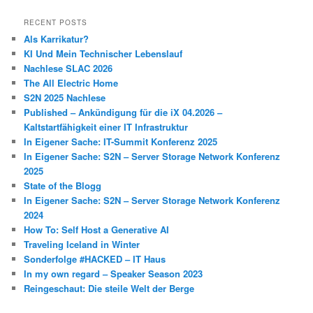
RECENT POSTS
Als Karrikatur?
KI Und Mein Technischer Lebenslauf
Nachlese SLAC 2026
The All Electric Home
S2N 2025 Nachlese
Published – Ankündigung für die iX 04.2026 –
Kaltstartfähigkeit einer IT Infrastruktur
In Eigener Sache: IT-Summit Konferenz 2025
In Eigener Sache: S2N – Server Storage Network Konferenz
2025
State of the Blogg
In Eigener Sache: S2N – Server Storage Network Konferenz
2024
How To: Self Host a Generative AI
Traveling Iceland in Winter
Sonderfolge #HACKED – IT Haus
In my own regard – Speaker Season 2023
Reingeschaut: Die steile Welt der Berge