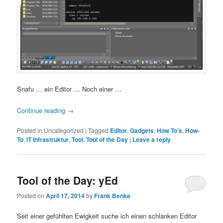
Snafu … ein Editor … Noch einer …
Continue reading
→
Posted in
Uncategorized
|
Tagged
Editor
,
Gadgets
,
How To's
,
How-
To
,
IT Infrastruktur
,
Tool
,
Tool of the Day
|
Leave a reply
Tool of the Day: yEd
Posted on
April 17, 2014
by
Frank Benke
Seit einer gefühlten Ewigkeit suche ich einen schlanken Editor