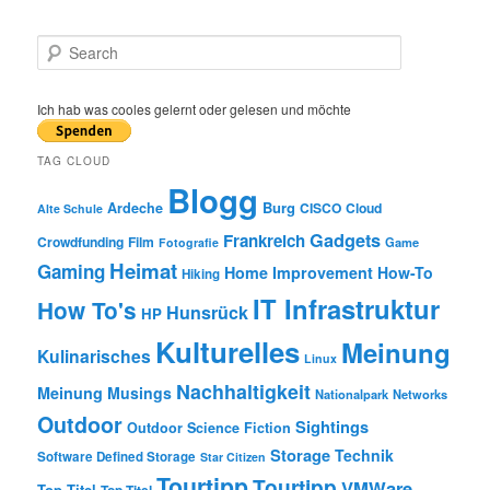
S
e
a
r
Ich hab was cooles gelernt oder gelesen und möchte
c
h
TAG CLOUD
Blogg
Burg
Ardeche
CISCO
Cloud
Alte Schule
Gadgets
Frankreich
Crowdfunding
Film
Game
Fotografie
Heimat
Gaming
Home Improvement
How-To
Hiking
IT Infrastruktur
How To's
Hunsrück
HP
Kulturelles
Meinung
Kulinarisches
Linux
Nachhaltigkeit
Meinung
Musings
Nationalpark
Networks
Outdoor
Sightings
Outdoor
Science Fiction
Storage
Technik
Software Defined Storage
Star Citizen
Tourtipp
Tourtipp
VMWare
Top Titel