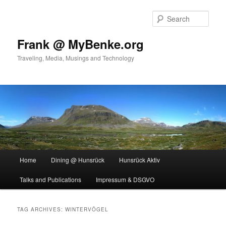
Skip
Skip
to
to
Sear
primary
secondary
content
content
Frank @ MyBenke.org
Traveling, Media, Musings and Technology
Main
Home
Dining @ Hunsrück
Hunsrück Aktiv
menu
Talks and Publications
Impressum & DSGVO
TAG ARCHIVES:
WINTERVÖGEL