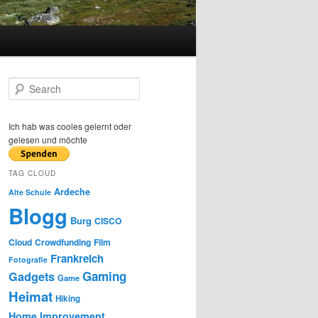
S
e
a
r
Ich hab was cooles gelernt oder
c
gelesen und möchte
h
TAG CLOUD
Ardeche
Alte Schule
Blogg
Burg
CISCO
Cloud
Crowdfunding
Film
Frankreich
Fotografie
Gaming
Gadgets
Game
Heimat
Hiking
Home Improvement