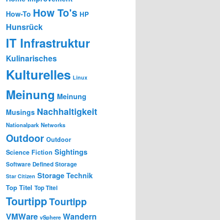
How To's
How-To
HP
Hunsrück
IT Infrastruktur
Kulinarisches
Kulturelles
Linux
Meinung
Meinung
Nachhaltigkeit
Musings
Nationalpark
Networks
Outdoor
Outdoor
Sightings
Science Fiction
Software Defined Storage
Storage
Technik
Star Citizen
Top Titel
Top Titel
Tourtipp
Tourtipp
VMWare
Wandern
vSphere