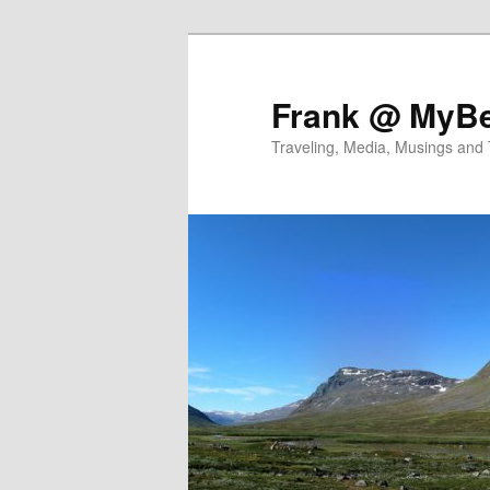
Skip
Skip
to
to
primary
secondary
Frank @ MyBe
content
content
Traveling, Media, Musings and