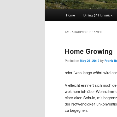
Main
Home
Dining @ Hunsrück
menu
TAG ARCHIVES:
BEAMER
Home Growing
Posted on
May 26, 2013
by
Frank B
oder “was lange währt wird endl
Vielleicht erinnert sich noch d
welchem ich über Wohnzimmer
einer alten Schule, mit begre
der Notwendigkeit unkonventi
zu begegnen.