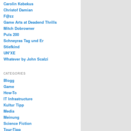
Carolin Kebekus
Christof Damian
F@zz
Game Arts at Deadend Thrills
Mitch Dobrowner
Puls 200
Schneyras Tag und Er
Stiefkind
UN*XE
Whatever by John Scalzi
CATEGORIES
Blogg
Game
How-To
IT Infrastructure
Kultur Tipp
Media
Meinung
Science Fiction
Tour-Tipp