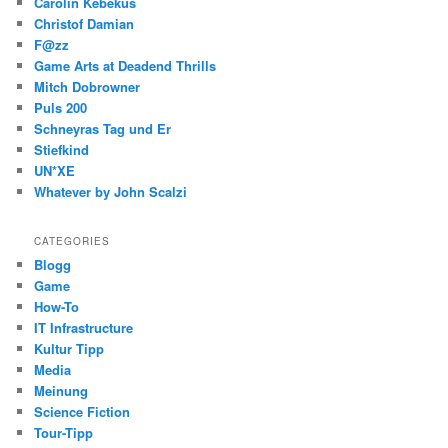
Carolin Kebekus
Christof Damian
F@zz
Game Arts at Deadend Thrills
Mitch Dobrowner
Puls 200
Schneyras Tag und Er
Stiefkind
UN*XE
Whatever by John Scalzi
CATEGORIES
Blogg
Game
How-To
IT Infrastructure
Kultur Tipp
Media
Meinung
Science Fiction
Tour-Tipp