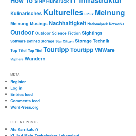
How To's
Hunsrück
HP
Kulturelles
Meinung
Kulinarisches
Linux
Nachhaltigkeit
Meinung
Musings
Nationalpark
Networks
Outdoor
Sightings
Outdoor
Science Fiction
Storage
Technik
Software Defined Storage
Star Citizen
Tourtipp
Tourtipp
VMWare
Top Titel
Top Titel
Wandern
vSphere
META
Register
Log in
Entries feed
Comments feed
WordPress.org
RECENT POSTS
Als Karrikatur?
KI Und Mein Technischer Lebenslauf