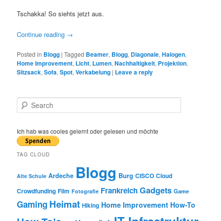
Tschakka! So siehts jetzt aus.
Continue reading
→
Posted in
Blogg
|
Tagged
Beamer
,
Blogg
,
Diagonale
,
Halogen
,
Home Improvement
,
Licht
,
Lumen
,
Nachhaltigkeit
,
Projektion
,
Sitzsack
,
Sofa
,
Spot
,
Verkabelung
|
Leave a reply
S
e
a
r
Ich hab was cooles gelernt oder gelesen und möchte
c
h
TAG CLOUD
Blogg
Burg
Ardeche
CISCO
Cloud
Alte Schule
Gadgets
Frankreich
Crowdfunding
Film
Game
Fotografie
Heimat
Gaming
Home Improvement
How-To
Hiking
IT Infrastruktur