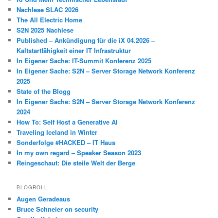
Nachlese SLAC 2026
The All Electric Home
S2N 2025 Nachlese
Published – Ankündigung für die iX 04.2026 –
Kaltstartfähigkeit einer IT Infrastruktur
In Eigener Sache: IT-Summit Konferenz 2025
In Eigener Sache: S2N – Server Storage Network Konferenz
2025
State of the Blogg
In Eigener Sache: S2N – Server Storage Network Konferenz
2024
How To: Self Host a Generative AI
Traveling Iceland in Winter
Sonderfolge #HACKED – IT Haus
In my own regard – Speaker Season 2023
Reingeschaut: Die steile Welt der Berge
BLOGROLL
Augen Geradeaus
Bruce Schneier on security