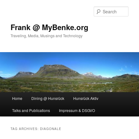
Skip
Skip
to
to
Sear
primary
secondary
content
content
Frank @ MyBenke.org
Traveling, Media, Musings and Technology
Main
Home
Dining @ Hunsrück
Hunsrück Aktiv
menu
Talks and Publications
Impressum & DSGVO
TAG ARCHIVES:
DIAGONALE