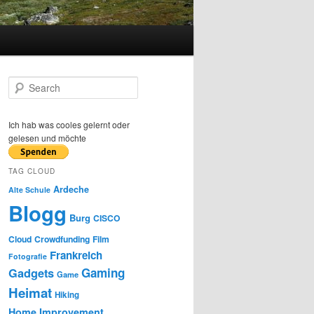
S
e
a
r
Ich hab was cooles gelernt oder
c
gelesen und möchte
h
TAG CLOUD
Ardeche
Alte Schule
Blogg
Burg
CISCO
Cloud
Crowdfunding
Film
Frankreich
Fotografie
Gaming
Gadgets
Game
Heimat
Hiking
Home Improvement