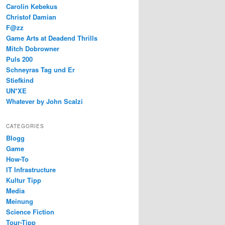
Carolin Kebekus
Christof Damian
F@zz
Game Arts at Deadend Thrills
Mitch Dobrowner
Puls 200
Schneyras Tag und Er
Stiefkind
UN*XE
Whatever by John Scalzi
CATEGORIES
Blogg
Game
How-To
IT Infrastructure
Kultur Tipp
Media
Meinung
Science Fiction
Tour-Tipp