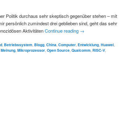
er Politik durchaus sehr skeptisch gegenüber stehen – mit
r persönlich zumindest drei geblieben sind, geht das sehr
enozidösen Aktivitäten
Continue reading
→
id
,
Betriebssystem
,
Blogg
,
China
,
Computer
,
Entwicklung
,
Huawei
,
,
Meinung
,
Mikroprozessor
,
Open Source
,
Qualcomm
,
RISC-V
,