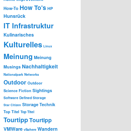
How To's
How-To
HP
Hunsrück
IT Infrastruktur
Kulinarisches
Kulturelles
Linux
Meinung
Meinung
Nachhaltigkeit
Musings
Nationalpark
Networks
Outdoor
Outdoor
Sightings
Science Fiction
Software Defined Storage
Storage
Technik
Star Citizen
Top Titel
Top Titel
Tourtipp
Tourtipp
VMWare
Wandern
vSphere