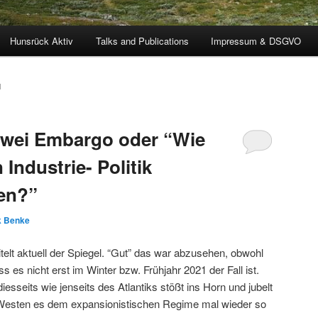
Hunsrück Aktiv
Talks and Publications
Impressum & DSGVO
M
wei Embargo oder “Wie
ndustrie- Politik
en?”
k Benke
titelt aktuell der Spiegel. “Gut” das war abzusehen, obwohl
 es nicht erst im Winter bzw. Frühjahr 2021 der Fall ist.
iesseits wie jenseits des Atlantiks stößt ins Horn und jubelt
e Westen es dem expansionistischen Regime mal wieder so