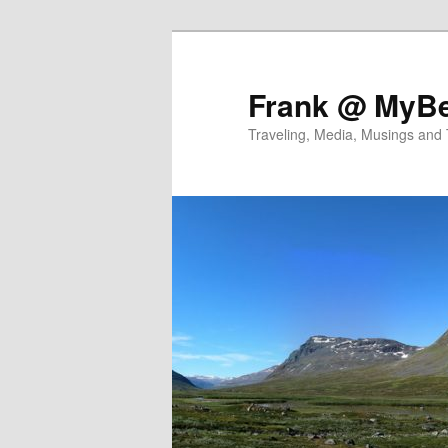
Skip
Skip
to
to
primary
secondary
Frank @ MyBe
content
content
Traveling, Media, Musings and