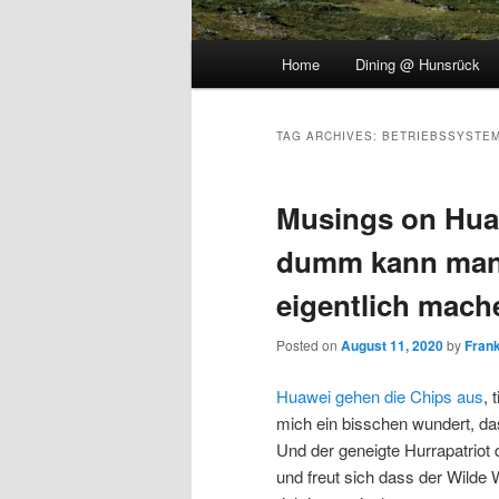
Main
Home
Dining @ Hunsrück
menu
TAG ARCHIVES:
BETRIEBSSYSTE
Musings on Hua
dumm kann man I
eigentlich mach
Posted on
August 11, 2020
by
Fran
Huawei gehen die Chips aus
, 
mich ein bisschen wundert, dass
Und der geneigte Hurrapatriot d
und freut sich dass der Wild