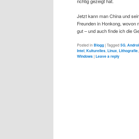
richtig gezeigt hat.
Jetzt kann man China und sein
Freunden in Honkong, wovon mi
gut – und auch finde ich die G
Posted in
Blogg
|
Tagged
5G
,
Andro
Intel
,
Kulturelles
,
Linux
,
Lithografie
Windows
|
Leave a reply