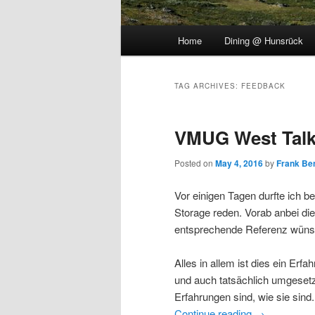
Main
Home
Dining @ Hunsrück
menu
TAG ARCHIVES:
FEEDBACK
VMUG West Tal
Posted on
May 4, 2016
by
Frank Be
Vor einigen Tagen durfte ich be
Storage reden. Vorab anbei die
entsprechende Referenz wüns
Alles in allem ist dies ein Er
und auch tatsächlich umgesetzt
Erfahrungen sind, wie sie sin
Continue reading
→