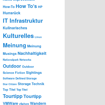
How To's
How-To
HP
Hunsrück
IT Infrastruktur
Kulinarisches
Kulturelles
Linux
Meinung
Meinung
Nachhaltigkeit
Musings
Nationalpark
Networks
Outdoor
Outdoor
Sightings
Science Fiction
Software Defined Storage
Storage
Technik
Star Citizen
Top Titel
Top Titel
Tourtipp
Tourtipp
VMWare
Wandern
vSphere