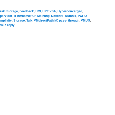
ssic Storage
,
Feedback
,
HCI
,
HPE VSA
,
Hyperconverged
,
pervisor
,
IT Infrastruktur
,
Meinung
,
Nexenta
,
Nutanix
,
PCI IO
implivity
,
Storage
,
Talk
,
VMdirectPath I/O pass- through
,
VMUG
,
ve a reply