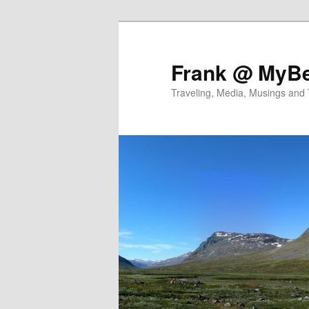
Skip
Skip
to
to
primary
secondary
Frank @ MyBe
content
content
Traveling, Media, Musings and