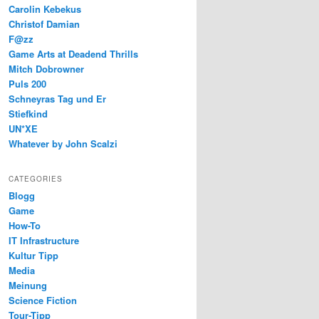
Carolin Kebekus
Christof Damian
F@zz
Game Arts at Deadend Thrills
Mitch Dobrowner
Puls 200
Schneyras Tag und Er
Stiefkind
UN*XE
Whatever by John Scalzi
CATEGORIES
Blogg
Game
How-To
IT Infrastructure
Kultur Tipp
Media
Meinung
Science Fiction
Tour-Tipp