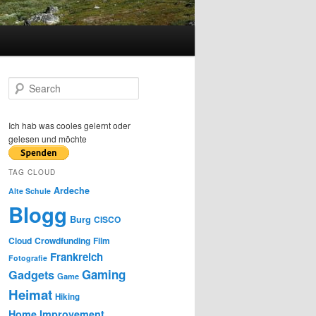
S
e
a
r
Ich hab was cooles gelernt oder
c
gelesen und möchte
h
TAG CLOUD
Ardeche
Alte Schule
Blogg
Burg
CISCO
Cloud
Crowdfunding
Film
Frankreich
Fotografie
Gaming
Gadgets
Game
Heimat
Hiking
Home Improvement