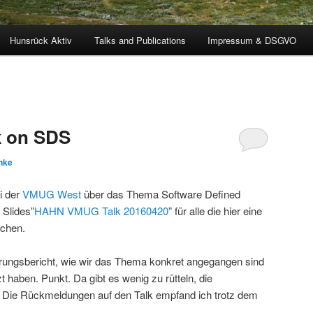
Hunsrück Aktiv
Talks and Publications
Impressum & DSGVO
k on SDS
nke
i der
VMUG West
über das Thema Software Defined
 Slides”
HAHN VMUG Talk 20160420
” für alle die hier eine
chen.
fahrungsbericht, wie wir das Thema konkret angegangen sind
 haben. Punkt. Da gibt es wenig zu rütteln, die
d. Die Rückmeldungen auf den Talk empfand ich trotz dem