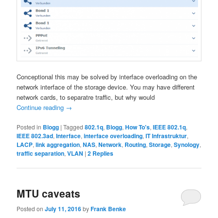
Conceptional this may be solved by interface overloading on the
network interface of the storage device. You may have different
network cards, to separatre traffic, but why would
Continue reading
→
Posted in
Blogg
|
Tagged
802.1q
,
Blogg
,
How To's
,
IEEE 802.1q
,
IEEE 802.3ad
,
Interface
,
interface overloading
,
IT Infrastruktur
,
LACP
,
link aggregation
,
NAS
,
Network
,
Routing
,
Storage
,
Synology
,
traffic separation
,
VLAN
|
2
Replies
MTU caveats
Posted on
July 11, 2016
by
Frank Benke