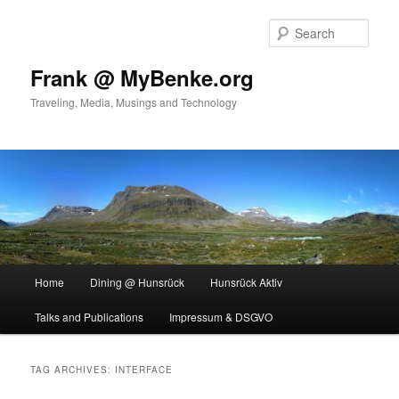
Skip
Skip
to
to
Sear
primary
secondary
content
content
Frank @ MyBenke.org
Traveling, Media, Musings and Technology
Main
Home
Dining @ Hunsrück
Hunsrück Aktiv
menu
Talks and Publications
Impressum & DSGVO
TAG ARCHIVES:
INTERFACE