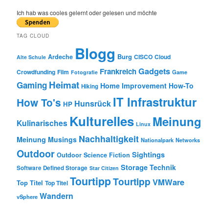
a
r
Ich hab was cooles gelernt oder gelesen und möchte
c
h
TAG CLOUD
Blogg
Burg
Ardeche
CISCO
Cloud
Alte Schule
Gadgets
Frankreich
Crowdfunding
Film
Game
Fotografie
Heimat
Gaming
Home Improvement
How-To
Hiking
IT Infrastruktur
How To's
Hunsrück
HP
Kulturelles
Meinung
Kulinarisches
Linux
Nachhaltigkeit
Meinung
Musings
Nationalpark
Networks
Outdoor
Sightings
Outdoor
Science Fiction
Storage
Technik
Software Defined Storage
Star Citizen
Tourtipp
Tourtipp
VMWare
Top Titel
Top Titel
Wandern
vSphere