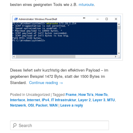
besten eines geeigneten Tools wie z.B.
mturoute
.
Dieses liefert sehr kurzfristig den effektiven Payload – im
gegebenen Beispiel 1472 Byte, statt der 1500 Bytes im
Standard.
Continue reading
→
Posted in
Uncategorized
|
Tagged
Frame
,
How To's
,
How-To
,
Interface
,
Internet
,
IPv4
,
IT Infrastruktur
,
Layer 2
,
Layer 3
,
MTU
,
Netzwerk
,
OSI
,
Packet
,
WAN
|
Leave a reply
S
e