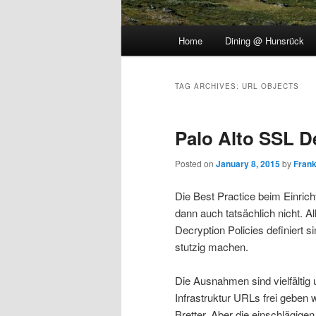
Main
Home
Dining @ Hunsrück
menu
TAG ARCHIVES:
URL OBJECTS
Palo Alto SSL D
Posted on
January 8, 2015
by
Fran
Die Best Practice beim Einrich
dann auch tatsächlich nicht. A
Decryption Policies definiert s
stutzig machen.
Die Ausnahmen sind vielfältig
Infrastruktur URLs frei geben 
Bretter. Aber die einschlägig