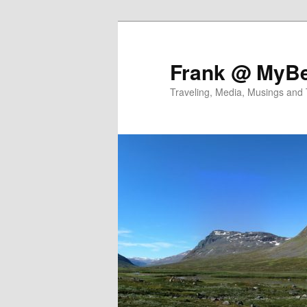
Skip
Skip
to
to
primary
secondary
Frank @ MyBe
content
content
Traveling, Media, Musings and