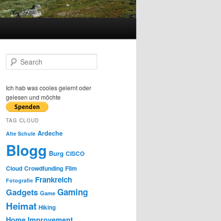
S
e
a
r
Ich hab was cooles gelernt oder
c
gelesen und möchte
h
TAG CLOUD
Ardeche
Alte Schule
Blogg
Burg
CISCO
Cloud
Crowdfunding
Film
Frankreich
Fotografie
Gaming
Gadgets
Game
Heimat
Hiking
Home Improvement