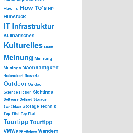
How To's
How-To
HP
Hunsrück
IT Infrastruktur
Kulinarisches
Kulturelles
Linux
Meinung
Meinung
Nachhaltigkeit
Musings
Nationalpark
Networks
Outdoor
Outdoor
Sightings
Science Fiction
Software Defined Storage
Storage
Technik
Star Citizen
Top Titel
Top Titel
Tourtipp
Tourtipp
VMWare
Wandern
vSphere