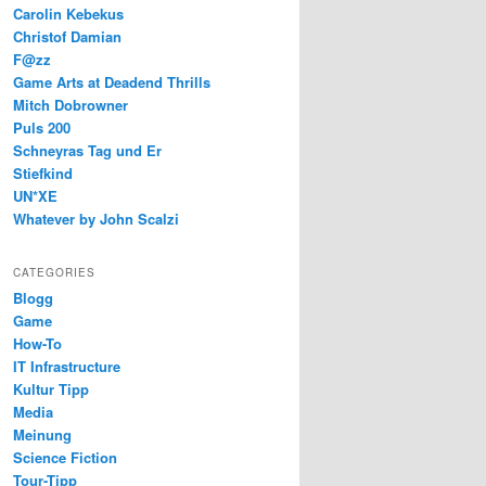
Carolin Kebekus
Christof Damian
F@zz
Game Arts at Deadend Thrills
Mitch Dobrowner
Puls 200
Schneyras Tag und Er
Stiefkind
UN*XE
Whatever by John Scalzi
CATEGORIES
Blogg
Game
How-To
IT Infrastructure
Kultur Tipp
Media
Meinung
Science Fiction
Tour-Tipp