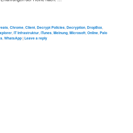
eats
,
Chrome
,
Client
,
Decrypt Policies
,
Decryption
,
DropBox
,
Explorer
,
IT Infrastruktur
,
iTunes
,
Meinung
,
Microsoft
,
Online
,
Palo
ts
,
WhatsApp
|
Leave a reply