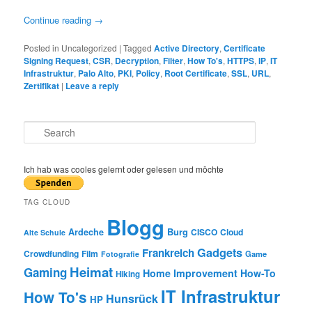
Continue reading
→
Posted in
Uncategorized
|
Tagged
Active Directory
,
Certificate
Signing Request
,
CSR
,
Decryption
,
Filter
,
How To's
,
HTTPS
,
IP
,
IT
Infrastruktur
,
Palo Alto
,
PKI
,
Policy
,
Root Certificate
,
SSL
,
URL
,
Zertifikat
|
Leave a reply
S
e
a
r
Ich hab was cooles gelernt oder gelesen und möchte
c
h
TAG CLOUD
Blogg
Burg
Ardeche
CISCO
Cloud
Alte Schule
Gadgets
Frankreich
Crowdfunding
Film
Game
Fotografie
Heimat
Gaming
Home Improvement
How-To
Hiking
IT Infrastruktur
How To's
Hunsrück
HP