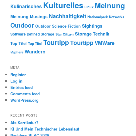
Kulturelles
Meinung
Kulinarisches
Linux
Nachhaltigkeit
Meinung
Musings
Nationalpark
Networks
Outdoor
Sightings
Outdoor
Science Fiction
Storage
Technik
Software Defined Storage
Star Citizen
Tourtipp
Tourtipp
VMWare
Top Titel
Top Titel
Wandern
vSphere
META
Register
Log in
Entries feed
Comments feed
WordPress.org
RECENT POSTS
Als Karrikatur?
KI Und Mein Technischer Lebenslauf
Nachlese SLAC 2026