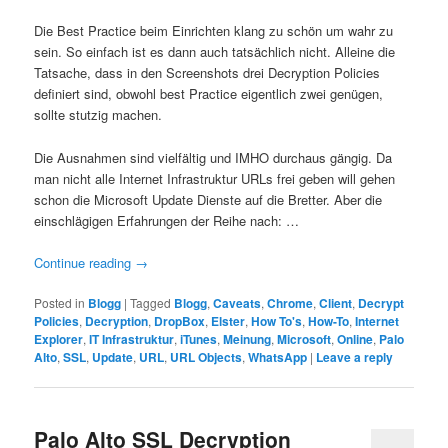
Die Best Practice beim Einrichten klang zu schön um wahr zu
sein. So einfach ist es dann auch tatsächlich nicht. Alleine die
Tatsache, dass in den Screenshots drei Decryption Policies
definiert sind, obwohl best Practice eigentlich zwei genügen,
sollte stutzig machen.
Die Ausnahmen sind vielfältig und IMHO durchaus gängig. Da
man nicht alle Internet Infrastruktur URLs frei geben will gehen
schon die Microsoft Update Dienste auf die Bretter. Aber die
einschlägigen Erfahrungen der Reihe nach: …
Continue reading
→
Posted in
Blogg
|
Tagged
Blogg
,
Caveats
,
Chrome
,
Client
,
Decrypt
Policies
,
Decryption
,
DropBox
,
Elster
,
How To's
,
How-To
,
Internet
Explorer
,
IT Infrastruktur
,
iTunes
,
Meinung
,
Microsoft
,
Online
,
Palo
Alto
,
SSL
,
Update
,
URL
,
URL Objects
,
WhatsApp
|
Leave a reply
Palo Alto SSL Decryption