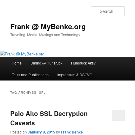
Skip
Skip
to
to
Sear
primary
secondary
content
content
Frank @ MyBenke.org
Traveling, Media, Musings and Technology
Main
Home
Dining @ Hunsrück
Hunsrück Aktiv
menu
Talks and Publications
Impressum & DSGVO
TAG ARCHIVES:
URL
Palo Alto SSL Decryption
Caveats
Posted on
January 8, 2015
by
Frank Benke