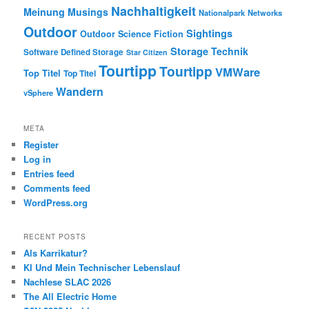
Nachhaltigkeit
Meinung
Musings
Nationalpark
Networks
Outdoor
Sightings
Outdoor
Science Fiction
Storage
Technik
Software Defined Storage
Star Citizen
Tourtipp
Tourtipp
VMWare
Top Titel
Top Titel
Wandern
vSphere
META
Register
Log in
Entries feed
Comments feed
WordPress.org
RECENT POSTS
Als Karrikatur?
KI Und Mein Technischer Lebenslauf
Nachlese SLAC 2026
The All Electric Home