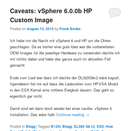
Caveats: vSphere 6.0.0b HP
Custom Image
Posted on
August 13, 2015
by
Frank Benke
Ich habe mir die Nacht mit vSphere 6 und HP um die Ohren
geschlagen. Da es bisher eine gute Idee war die vorbereiteten
OEM Images für die jeweilige Hardware zu verwenden dachte ich
mir nichts dabei und habe das ganze auch im aktuellen Fall
gemacht.
Ende vom Lied war dass ich dachte der DL320G8v2 wäre kaputt.
Irgendwann fiel mir auf dass die Ladezeiten vom HP-VSA Modul
in den ESX Kernel eine mittlere Ewigkeit dauern. Das geht so
eigentlich gar nicht.
Damit sind wir dann doch wieder bei einer vanilla- vSphere 6
Installation. Das wäre halb
Continue reading
→
Posted in
Blogg
|
Tagged
B120i
,
Blogg
,
DL380 G8 v2
,
ESX
,
How