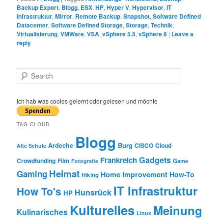
Backup Export
,
Blogg
,
ESX
,
HP
,
Hyper V
,
Hypervisor
,
IT
Infrastruktur
,
Mirror
,
Remote Backup
,
Snapshot
,
Software Defined
Datacenter
,
Software Defined Storage
,
Storage
,
Technik
,
Virtualisierung
,
VMWare
,
VSA
,
vSphere 5.5
,
vSphere 6
|
Leave a
reply
S
e
a
r
Ich hab was cooles gelernt oder gelesen und möchte
c
h
TAG CLOUD
Blogg
Burg
Ardeche
CISCO
Cloud
Alte Schule
Gadgets
Frankreich
Crowdfunding
Film
Game
Fotografie
Heimat
Gaming
Home Improvement
How-To
Hiking
IT Infrastruktur
How To's
Hunsrück
HP
Kulturelles
Meinung
Kulinarisches
Linux