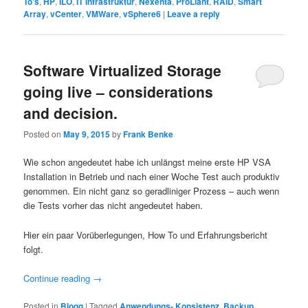
To's
,
HP
,
ILO
,
IT Infrastruktur
,
Nexenta
,
ProLiant
,
RAID
,
Smart
Array
,
vCenter
,
VMWare
,
vSphere6
|
Leave a reply
Software Virtualized Storage
going live – considerations
and decision.
Posted on
May 9, 2015
by
Frank Benke
Wie schon angedeutet habe ich unlängst meine erste HP VSA
Installation in Betrieb und nach einer Woche Test auch produktiv
genommen. Ein nicht ganz so geradliniger Prozess – auch wenn
die Tests vorher das nicht angedeutet haben.
Hier ein paar Vorüberlegungen, How To und Erfahrungsbericht
folgt.
Continue reading
→
Posted in
Blogg
|
Tagged
Anwendungs- Konsistenz
,
Backup
,