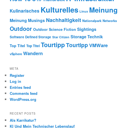
Kulturelles
Meinung
Kulinarisches
Linux
Nachhaltigkeit
Meinung
Musings
Nationalpark
Networks
Outdoor
Sightings
Outdoor
Science Fiction
Storage
Technik
Software Defined Storage
Star Citizen
Tourtipp
Tourtipp
VMWare
Top Titel
Top Titel
Wandern
vSphere
META
Register
Log in
Entries feed
Comments feed
WordPress.org
RECENT POSTS
Als Karrikatur?
KI Und Mein Technischer Lebenslauf