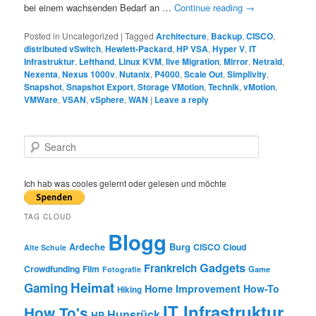
bei einem wachsenden Bedarf an …
Continue reading
→
Posted in
Uncategorized
|
Tagged
Architecture
,
Backup
,
CISCO
,
distributed vSwitch
,
Hewlett-Packard
,
HP VSA
,
Hyper V
,
IT
Infrastruktur
,
Lefthand
,
Linux KVM
,
live Migration
,
Mirror
,
Netraid
,
Nexenta
,
Nexus 1000v
,
Nutanix
,
P4000
,
Scale Out
,
Simplivity
,
Snapshot
,
Snapshot Export
,
Storage VMotion
,
Technik
,
vMotion
,
VMWare
,
VSAN
,
vSphere
,
WAN
|
Leave a reply
S
e
a
r
Ich hab was cooles gelernt oder gelesen und möchte
c
h
TAG CLOUD
Blogg
Burg
Ardeche
CISCO
Cloud
Alte Schule
Gadgets
Frankreich
Crowdfunding
Film
Game
Fotografie
Heimat
Gaming
Home Improvement
How-To
Hiking
IT Infrastruktur
How To's
Hunsrück
HP