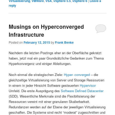
Virtualisierung
,
VMWare
,
VSA
,
vSphere 5.5
,
vSphere 6
|
Leave a
reply
Musings on Hyperconverged
Infrastructure
Posted on
February 12, 2015
by
Frank Benke
Nachdem die letzten Postings eher an der Oberfläche gekratzt
haben, jetzt mal ein paar Grundsätzliche Gedanken zum Thema
Hyperkonvergenz und einiger Ableitungen.
Noch einmal die strategischen Ziele:
Hyper- converged
– die
gleichzeitige Virtualisierung von Server und Storage Ressourcen
in einem in jeder Hinsicht Software gesteuerten
Hypervisor
Umfeld. Die erste Ausprägung des
Software Defined Datacenter
(SDD). Wesentliche Merkmale sind die Flexibilisierung der
Ressourcen vereint mit einer granularen Skalierbarkeit.
Redundanzen werden auf der Ebene der jeweiligen Virtualisierung
geschaffen. Die Systeme sind recht “moderat” zugeschnitten und