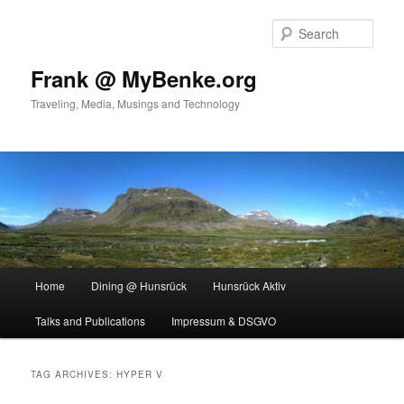
Skip
Skip
to
to
Sear
primary
secondary
content
content
Frank @ MyBenke.org
Traveling, Media, Musings and Technology
Main
Home
Dining @ Hunsrück
Hunsrück Aktiv
menu
Talks and Publications
Impressum & DSGVO
TAG ARCHIVES:
HYPER V