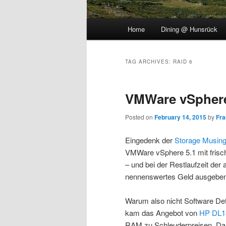
Main
Home
Dining @ Hunsrück
menu
TAG ARCHIVES:
RAID 6
VMWare vSphere
Posted on
February 14, 2015
by
Fra
Eingedenk der
Storage Musin
VMWare vSphere 5.1 mit frisc
– und bei der Restlaufzeit der
nennenswertes Geld ausgeben
Warum also nicht Software Def
kam das Angebot von
HP DL1
RAM zu Schleuderpreisen. Dan