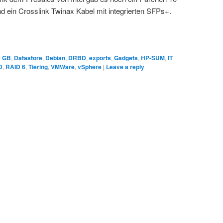
d ein Crosslink Twinax Kabel mit integrierten SFPs+.
0 GB
,
Datastore
,
Debian
,
DRBD
,
exports
,
Gadgets
,
HP-SUM
,
IT
D
,
RAID 6
,
Tiering
,
VMWare
,
vSphere
|
Leave a reply