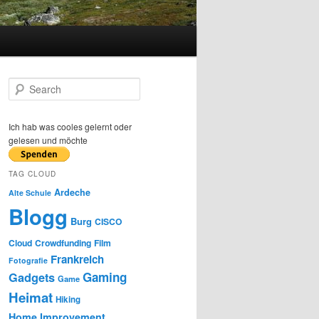
S
e
a
r
Ich hab was cooles gelernt oder
c
gelesen und möchte
h
TAG CLOUD
Ardeche
Alte Schule
Blogg
Burg
CISCO
Cloud
Crowdfunding
Film
Frankreich
Fotografie
Gaming
Gadgets
Game
Heimat
Hiking
Home Improvement