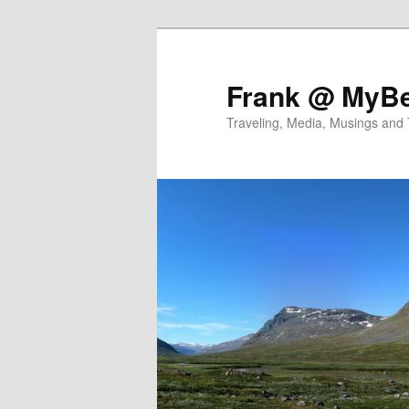
Skip
Skip
to
to
primary
secondary
Frank @ MyBe
content
content
Traveling, Media, Musings and