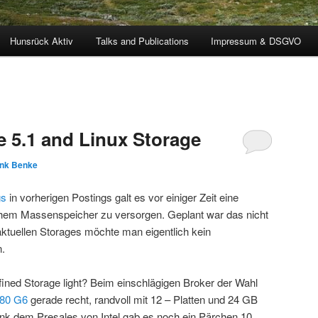
Hunsrück Aktiv
Talks and Publications
Impressum & DSGVO
 5.1 and Linux Storage
nk Benke
gs
in vorherigen Postings galt es vor einiger Zeit eine
hem Massenspeicher zu versorgen. Geplant war das nicht
 aktuellen Storages möchte man eigentlich kein
.
ined Storage light? Beim einschlägigen Broker der Wahl
80 G6
gerade recht, randvoll mit 12 – Platten und 24 GB
k dem Presales von Intel gab es noch ein Pärchen 10