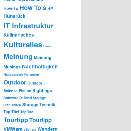
How To's
How-To
HP
Hunsrück
IT Infrastruktur
Kulinarisches
Kulturelles
Linux
Meinung
Meinung
Nachhaltigkeit
Musings
Nationalpark
Networks
Outdoor
Outdoor
Sightings
Science Fiction
Software Defined Storage
Storage
Technik
Star Citizen
Top Titel
Top Titel
Tourtipp
Tourtipp
VMWare
Wandern
vSphere