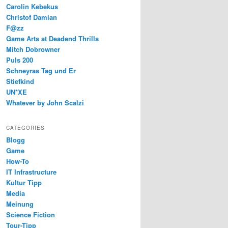
Carolin Kebekus
Christof Damian
F@zz
Game Arts at Deadend Thrills
Mitch Dobrowner
Puls 200
Schneyras Tag und Er
Stiefkind
UN*XE
Whatever by John Scalzi
CATEGORIES
Blogg
Game
How-To
IT Infrastructure
Kultur Tipp
Media
Meinung
Science Fiction
Tour-Tipp